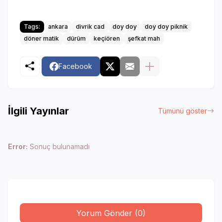
Tags:
ankara
divrik cad
doy doy
doy doy piknik
döner matik
dürüm
keçiören
şefkat mah
Facebook
İlgili Yayınlar
Tümünü göster
Error:
Sonuç bulunamadı
Yorum Gönder (0)