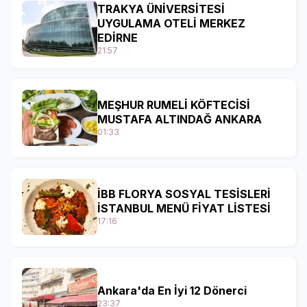
TRAKYA ÜNİVERSİTESİ
UYGULAMA OTELİ MERKEZ
EDİRNE
21:57
MEŞHUR RUMELİ KÖFTECİSİ
MUSTAFA ALTINDAĞ ANKARA
01:33
İBB FLORYA SOSYAL TESİSLERİ
İSTANBUL MENÜ FİYAT LİSTESİ
17:16
Ankara'da En İyi 12 Dönerci
23:37