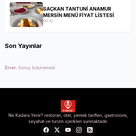
SAÇKAN TANTUNİ ANAMUR
MERSİN MENÜ FİYAT LİSTESİ
00:10
Son Yayınlar
Error:
Sonuç bulunamadı
Ne Kadara Yenir? restoran, otel, yemek tarifleri, gastronomi,
seyahat ve turizm içerikleri sunmaktadır.