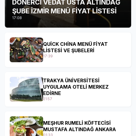
DÖNERCİ VEDAT USTA ALTINDAĞ
ŞUBE İZMİR MENÜ FİYAT LİSTESİ
17:08
QUİCK CHİNA MENÜ FİYAT
LİSTESİ VE ŞUBELERİ
17:39
TRAKYA ÜNİVERSİTESİ
UYGULAMA OTELİ MERKEZ
EDİRNE
21:57
MEŞHUR RUMELİ KÖFTECİSİ
MUSTAFA ALTINDAĞ ANKARA
01:33