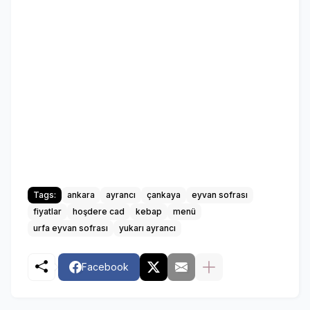
Tags:
ankara
ayrancı
çankaya
eyvan sofrası
fiyatlar
hoşdere cad
kebap
menü
urfa eyvan sofrası
yukarı ayrancı
Facebook