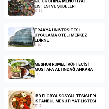
QUİCK CHİNA MENÜ FİYAT
LİSTESİ VE ŞUBELERİ
17:39
TRAKYA ÜNİVERSİTESİ
UYGULAMA OTELİ MERKEZ
EDİRNE
21:57
MEŞHUR RUMELİ KÖFTECİSİ
MUSTAFA ALTINDAĞ ANKARA
01:33
İBB FLORYA SOSYAL TESİSLERİ
İSTANBUL MENÜ FİYAT LİSTESİ
17:16