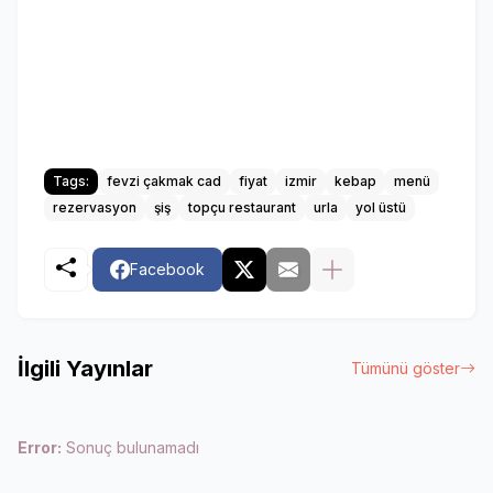
Tags:
fevzi çakmak cad
fiyat
izmir
kebap
menü
rezervasyon
şiş
topçu restaurant
urla
yol üstü
Facebook
İlgili Yayınlar
Tümünü göster
Error:
Sonuç bulunamadı