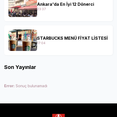
Ankara'da En İyi 12 Dönerci
23:37
STARBUCKS MENÜ FİYAT LİSTESİ
17:04
Son Yayınlar
Error:
Sonuç bulunamadı