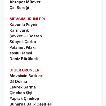
Ahtapot Mücver
Çin Böreği
MEVSİM ÜRÜNLERİ
Kavunlu Peynir
Karnıyarık
Şevket – i Bostan
Sübyeli Çorba
Palamut Pilaki
soslu Hamsi
Deniz Börülceli
DİĞER ÜRÜNLER
Mevsimin Balıkları
Dil Dolma
Levrek Sarma
Çinekop Şişi
Yaprak Çinekop
Buharda Balık Çeşitleri