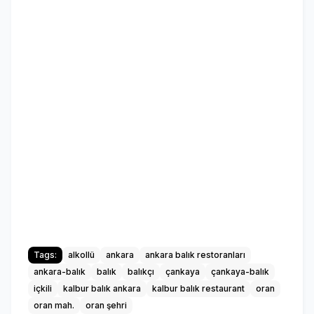
Tags:
alkollü
ankara
ankara balık restoranları
ankara-balık
balık
balıkçı
çankaya
çankaya-balık
içkili
kalbur balık ankara
kalbur balık restaurant
oran
oran mah.
oran şehri